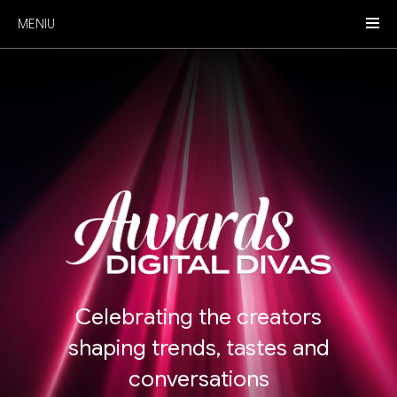
MENIU
Celebrating the creators
shaping trends, tastes and
conversations