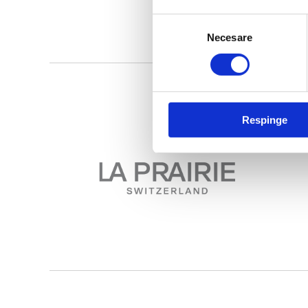
Selecția
Necesare
consimțământului
Respinge