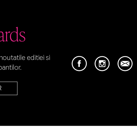
ards
utatile editiei si
antilor.
R