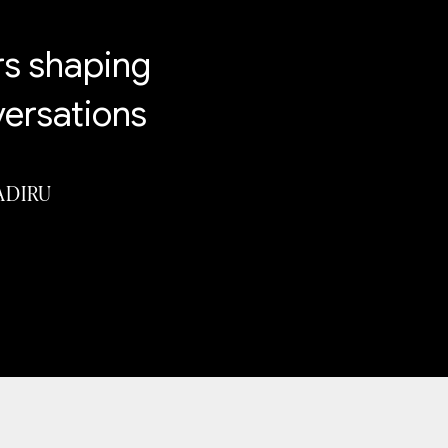
rs shaping
versations
ADIRU