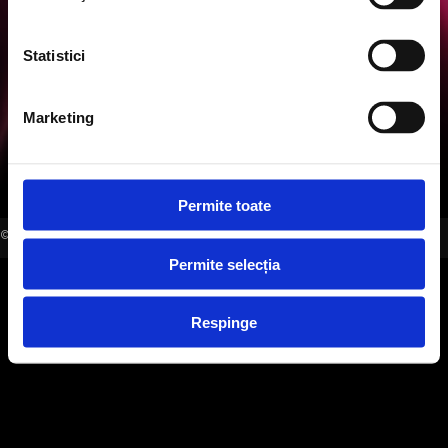
office@evensys.ro
Statistici
SOCIAL MEDIA
Marketing
Permite toate
©2006-2026 EVENSYS |
WWW.EVENSYS.RO
Permite selecția
Respinge